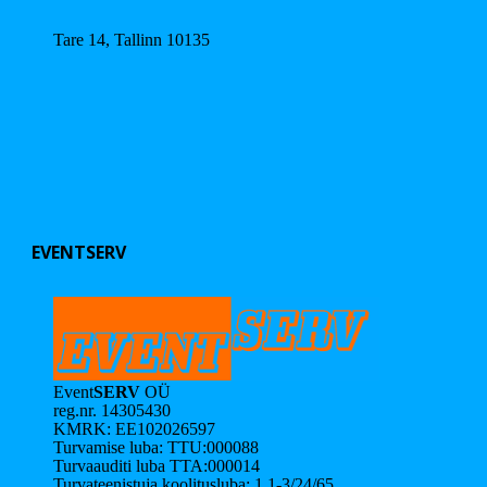
Tare 14,
Tallinn
10135
EVENTSERV
Event
SERV
OÜ
reg.nr. 14305430
KMRK: EE102026597
Turvamise luba: TTU:000088
Turvaauditi luba TTA:000014
Turvateenistuja koolitusluba: 1.1-3/24/65