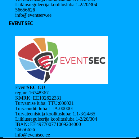
Liiklusreguleerija koolitusluba 1-2/20/304
56656626
info@eventserv.ee
EVENTSEC
Event
SEC
OÜ
reg.nr. 16748367
KMRK: EE102622331
Turvamise luba: TTU:000021
Turvaauditi luba TTA:000001
Turvateenistuja koolitusluba: 1.1-3/24/65
Liiklusreguleerija koolitusluba 1-2/20/304
IBAN: EE497700771009204000
56656626
info@eventsec.ee